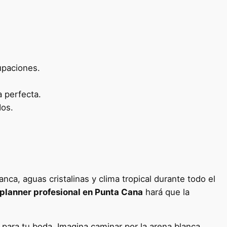
upaciones.
 perfecta.
dos.
ca, aguas cristalinas y clima tropical durante todo el
planner profesional en Punta Cana
hará que la
para tu boda. Imagina caminar por la arena blanca,