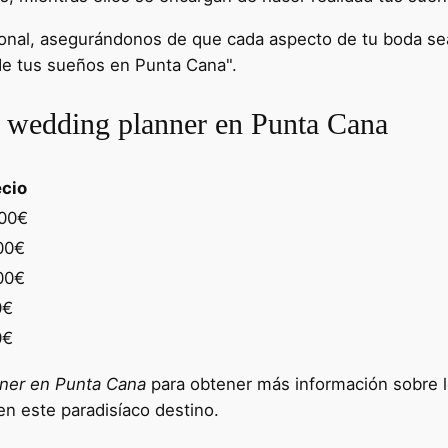
ional, asegurándonos de que cada aspecto de tu boda sea
 de tus sueños en Punta Cana".
e wedding planner en Punta Cana
cio
00€
00€
00€
0€
0€
ner en Punta Cana
para obtener más información sobre lo
n este paradisíaco destino.