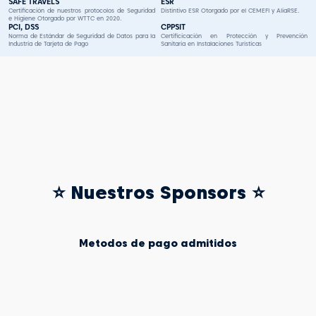
SAFE TRAVELS
ESR
Certificación de nuestros protocolos de Seguridad
Distintivo ESR Otorgado por el CEMEFI y AliaRSE.
e Higiene Otorgado por WTTC en 2020.
PCI, DSS
CPPSIT
Norma de Estándar de Seguridad de Datos para la
Certificicación en Protección y Prevención
Industria de Tarjeta de Pago
Sanitaria en Instalaciones Turísticas
⭐ Nuestros Sponsors ⭐
Metodos de pago admitidos