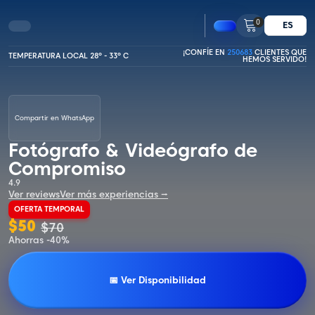
0
ES
¡CONFÍE EN
250683
CLIENTES QUE
TEMPERATURA LOCAL 28º - 33º C
HEMOS SERVIDO!
Compartir en WhatsApp
Fotógrafo & Videógrafo de
Compromiso
4.9
Ver reviews
Ver más experiencias ⭢
OFERTA TEMPORAL
$
50
$
70
Ahorras -40%
📅 Ver Disponibilidad