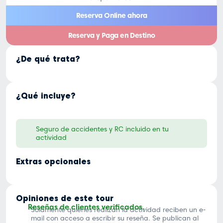
Fotógrafo
Reserva Online ahora
&
Videógrafo
Reserva y Paga en Destino
de
Compromiso
¿De qué trata?
cantidad
¿Qué incluye?
Seguro de accidentes y RC incluido en tu
actividad
Extras opcionales
Opiniones de este tour
Reseñas de clientes verificados.
Solamente quienes realizan la actividad reciben un e-
mail con acceso a escribir su reseña. Se publican al