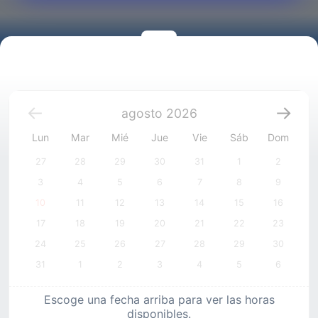
agosto
2026
Lun
Mar
Mié
Jue
Vie
Sáb
Dom
27
28
29
30
31
1
2
3
4
5
6
7
8
9
10
11
12
13
14
15
16
17
18
19
20
21
22
23
24
25
26
27
28
29
30
31
1
2
3
4
5
6
Escoge una fecha arriba para ver las horas
disponibles.