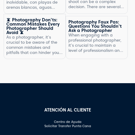
shoot can be a complex
inolvidable, con playas de
decision. There are several
arenas blancas, aguas
factors to consider, including
turquesas y un entorno
the type of photography,
natural exuberante.
📵 Photography Don'ts:
Photography Faux Pas:
your experience, expenses,
Common Mistakes Every
Questions You Shouldn't
and market rates. Setting
Photographer Should
Ask a Photographer
Avoid 📵
the right price is crucial for
When engaging with a
As a photographer, it's
your business's success and
professional photographer,
crucial to be aware of the
ensuring that you are fairly
it's crucial to maintain a
common mistakes and
compensated for your work.
level of professionalism and
pitfalls that can hinder your
In this article, […]
respect in your interactions.
progress. By understanding
One aspect of this is
what not to do, you can
knowing what questions are
improve your photography
not appropriate to ask.
skills and capture better
Certain inquiries can come
images. In this article, we will
across as disrespectful,
explore some of the most
intrusive, or unprofessional.
common photography
In this article, we will
mistakes and provide
highlight the questions you
valuable tips on how to […]
should steer clear of […]
ATENCIÓN AL CLIENTE
Centro de Ayuda
Solicitar Transfer Punta Cana