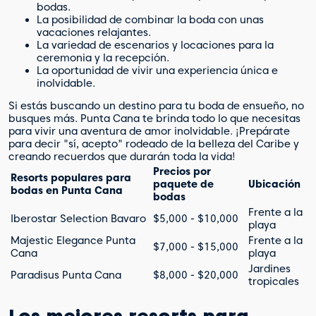
bodas.
La posibilidad de combinar la boda con unas
vacaciones relajantes.
La variedad de escenarios y locaciones para la
ceremonia y la recepción.
La oportunidad de vivir una experiencia única e
inolvidable.
Si estás buscando un destino para tu boda de ensueño, no
busques más. Punta Cana te brinda todo lo que necesitas
para vivir una aventura de amor inolvidable. ¡Prepárate
para decir "sí, acepto" rodeado de la belleza del Caribe y
creando recuerdos que durarán toda la vida!
Precios por
Resorts populares para
paquete de
Ubicación
bodas en Punta Cana
bodas
Frente a la
Iberostar Selection Bavaro
$5,000 - $10,000
playa
Majestic Elegance Punta
Frente a la
$7,000 - $15,000
Cana
playa
Jardines
Paradisus Punta Cana
$8,000 - $20,000
tropicales
Los mejores resorts para